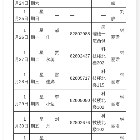
月24日
期六
皎
1
星
刘
—
—
—
月25日
期日
皎
病
1
星
郝
钟
82802988
理楼一
月26日
期一
佳
丽君
层西侧
科
1
星
贾
钟
82802437
技楼北
月27日
期二
永蕊
丽君
楼202
科
1
星
雷
钟
82805717
技楼北
月28日
期三
连娣
丽君
楼115
科
1
星
李
钟
82805050
技楼北
月29日
期四
小达
丽君
楼102
科
1
星
刘
钟
82802676
技楼北
月30日
期五
丹
丽君
楼102
1
星
钟