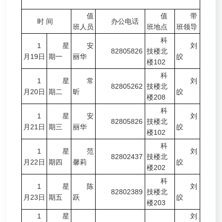
值
值
带
时 间
办公电话
班人员
班地点
班领导
科
1
星
安
刘
82805826
技楼北
月19日
期一
丽华
皎
楼102
科
1
星
常
刘
82805262
技楼北
月20日
期二
昕
皎
楼208
科
1
星
安
刘
82805826
技楼北
月21日
期三
丽华
皎
楼102
科
1
星
范
刘
82802437
技楼北
月22日
期四
馨莉
皎
楼202
科
1
星
陈
刘
82802389
技楼北
月23日
期五
跃
皎
楼203
1
星
刘
—
—
—