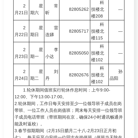
科
2
星
常
82805262
技楼北
—
月21日
期六
昕
楼208
科
2
星
雷
82805717
技楼北
—
月22日
期日
连娣
楼115
科
2
星
李
82805050
技楼北
—
月23日
期一
小达
楼102
科
2
星
刘
孙
82802676
技楼北
月24日
期二
丹
品阳
楼102
1.轮休期间值班实行轮休作息时间：上午9:00-
12:00、下午13:00-17:00。
2.轮休期间，工作日每天安排至少一位领导班子成员在岗
带班、一位工作人员在岗值班；周末每天安排一位领导班
子成员电话带班（带班期间在京，确保24小时通讯畅通并
能及时返校）。
3.春节假期期间（2月15日腊月二十八-2月23日正月初
七），每天应至少安排一位同志在岗值班（值班当天除在