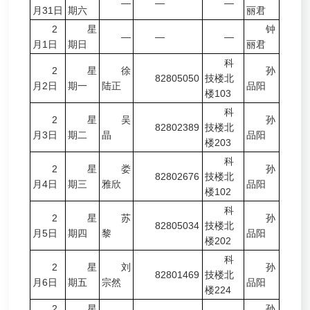
—
—
—
月31日
期六
丽君
2
星
钟
—
—
—
月1日
期日
丽君
科
2
星
徐
孙
82805050
技楼北
月2日
期一
陆正
品阳
楼1
03
科
2
星
吴
孙
82802389
技楼北
月3日
期二
晶
品阳
楼203
科
2
星
娄
孙
82802676
技楼北
月4日
期三
雅欣
品阳
楼102
科
2
星
苏
孙
82805034
技楼北
月5日
期四
黎
品阳
楼202
科
2
星
刘
孙
82801469
技楼北
月6日
期五
宗然
品阳
楼224
2
星
孙